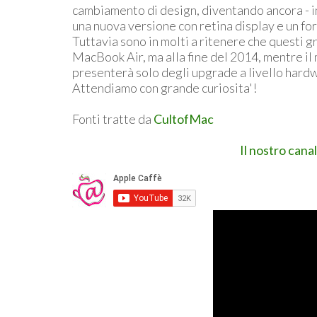
cambiamento di design, diventando ancora - i
una nuova versione con retina display e un for
Tuttavia sono in molti a ritenere che questi g
MacBook Air, ma alla fine del 2014, mentre il
presenterà solo degli upgrade a livello hard
Attendiamo con grande curiosita'!
Fonti tratte da
CultofMac
Il nostro cana