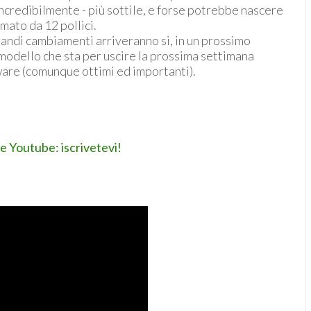
ncredibilmente - più sottile, e forse potrebbe nascere
mato da 12 pollici.
randi cambiamenti arriveranno si, in un prossimo
 modello che sta per uscire la prossima settimana
ware (comunque ottimi ed importanti).
le Youtube: iscrivetevi!