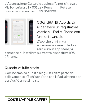
L' Associazione Culturale applecaffe.net si trova a
Via Fonteiana 31 - 00152 - Roma Potete
contattarci al numero +39 06 8390...
OGGI GRATIS: App da 10
€ per avere un registratore
vocale su iPad e iPhone con
funzioni avanzate
L'App che oggi in via
eccezionale viene offerta a
zero euro in app store, vi
consente di installare sul vostro dispositivo iOS
(iPhone...
Quando va tutto storto.
Cominciamo da questo blog . Dall'altra parte del
collegamento c'è chi sostiene che l'iPad, almeno per
certi usi è un ottimo s...
COS'È L'APPLE CAFFÈ?