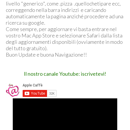
livello "generico", come .pizza .quellochetipare ecc,
correggendo nella barra indirizzi e caricando
automaticamente la pagina anziché procedere ad una
ricerca su google.
Come sempre, per aggiornare vi basta entrare nel
vostro Mac App Store e selezionare Safari dalla lista
degli aggiornamenti disponibili (ovviamente in modo
del tutto gratuito).
Buon Update e buona Navigazione!!
Il nostro canale Youtube: iscrivetevi!