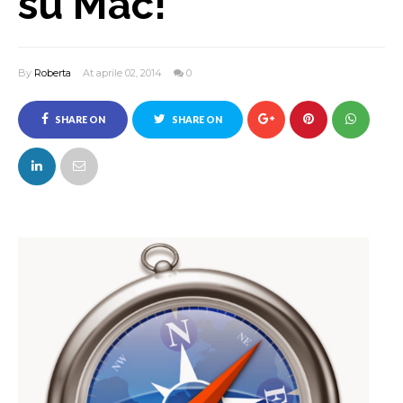
su Mac!
By
Roberta
At aprile 02, 2014
0
SHARE ON
SHARE ON
FACEBOOK
TWITTER