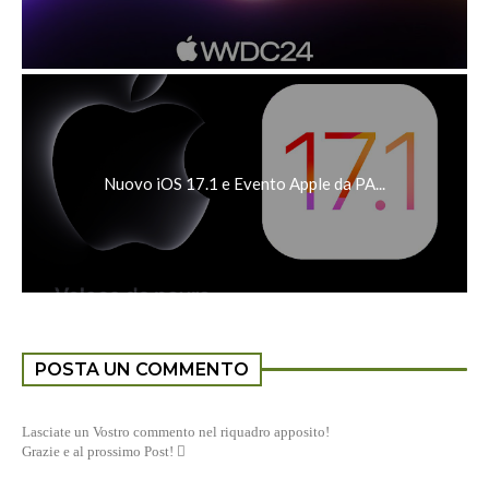
Nuovo iOS 17.1 e Evento Apple da PA...
POSTA UN COMMENTO
Lasciate un Vostro commento nel riquadro apposito!
Grazie e al prossimo Post! 