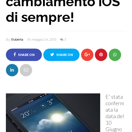
cambiamento iOS
di sempre!
By
Roberta
At maggio 24, 2013
3
SHARE ON
SHARE ON
FACEBOOK
TWITTER
E' stata
conferm
ata la
data del
10
Giugno