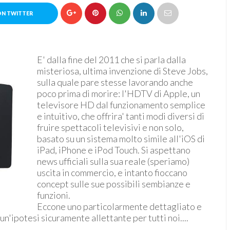
ON TWITTER
E' dalla fine del 2011 che si parla dalla
misteriosa, ultima invenzione di Steve Jobs,
sulla quale pare stesse lavorando anche
poco prima di morire: l'HDTV di Apple, un
televisore HD dal funzionamento semplice
e intuitivo, che offrira' tanti modi diversi di
fruire spettacoli televisivi e non solo,
basato su un sistema molto simile all'iOS di
iPad, iPhone e iPod Touch. Si aspettano
news ufficiali sulla sua reale (speriamo)
uscita in commercio, e intanto fioccano
concept sulle sue possibili sembianze e
funzioni.
Eccone uno particolarmente dettagliato e
un'ipotesi sicuramente allettante per tutti noi....