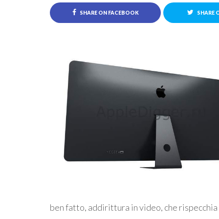
SHARE ON FACEBOOK
SHARE 
ben fatto, addirittura in video, che rispecchia 