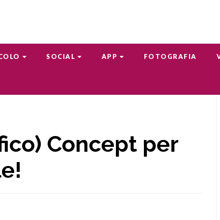
COLO
SOCIAL
APP
FOTOGRAFIA
ico) Concept per
le!