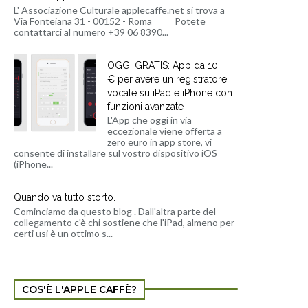
L' Associazione Culturale applecaffe.net si trova a
Via Fonteiana 31 - 00152 - Roma Potete
contattarci al numero +39 06 8390...
OGGI GRATIS: App da 10
€ per avere un registratore
vocale su iPad e iPhone con
funzioni avanzate
L'App che oggi in via
eccezionale viene offerta a
zero euro in app store, vi
consente di installare sul vostro dispositivo iOS
(iPhone...
Quando va tutto storto.
Cominciamo da questo blog . Dall'altra parte del
collegamento c'è chi sostiene che l'iPad, almeno per
certi usi è un ottimo s...
COS'È L'APPLE CAFFÈ?