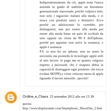
Indipendentemente da ciò, apple resta l'unica
azienda in grado di stabilire un fenomeno
generazionale trasversale, perchè colpisce tutti,
non solo i ragazzini italiani alla moda, e ci
riesce con prodotti unici e distintivi. Ecco
perchè un adolescente lo vorrebbe, per
distinguersi, mai per essere alla moda...per
essere alla moda basta un paio di occhiali da
sole oppure un clone da 99 € dell'iphone,
perchè per apparire non serve la sostanza, e
apple è sostanza.
P.S. io non ho un iphone, non ne sento la
necessità, ma possiedo le tecnologie apple utili
al mio lavoro. le pago ma so quanto valgono
rispetto a microsoft, che è risaputo abbia la
capacità di distruggere ogni prodotto che tocca
(vedasi SKYPE) e viene criticato meno di apple
riguardo il lavoro minorile...ipocriti!
Ordine_e_Chaos
25 settembre 2012 alle ore 15:39
questa:
http://www.displaymate.com/Smartphone_ShootOut_2.htm