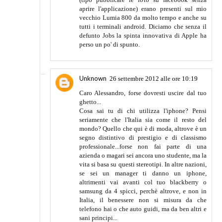
aprire l'applicazione) erano presenti sul mio
vecchio Lumia 800 da molto tempo e anche su
tutti i terminali android. Diciamo che senza il
defunto Jobs la spinta innovativa di Apple ha
perso un po' di spunto.
Unknown
26 settembre 2012 alle ore 10:19
Caro Alessandro, forse dovresti uscire dal tuo
ghetto...
Cosa sai tu di chi utilizza l'iphone? Pensi
seriamente che l'Italia sia come il resto del
mondo? Quello che qui è di moda, altrove è un
segno distintivo di prestigio e di classismo
professionale...forse non fai parte di una
azienda o magari sei ancora uno studente, ma la
vita si basa su questi stereotipi. In altre nazioni,
se sei un manager ti danno un iphone,
altrimenti vai avanti col tuo blackberry o
samsung da 4 spicci, perchè altrove, e non in
Italia, il benessere non si misura da che
telefono hai o che auto guidi, ma da ben altri e
sani principi...