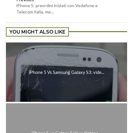
iPhone 5: preordini iniziati con Vodafone e
Telecom italia, ma...
YOU MIGHT ALSO LIKE
iPhone 5 Vs Samsung Galaxy S3: vide...
iPhone 5 vs Galaxy S III vs Nokia L...