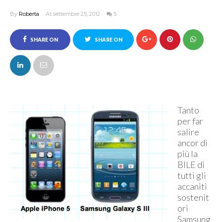
By
Roberta
At settembre 25, 2012
5
SHARE ON
SHARE ON
FACEBOOK
TWITTER
Tanto
per far
salire
ancor di
più la
BILE di
tutti gli
accaniti
sostenit
ori
Samsung