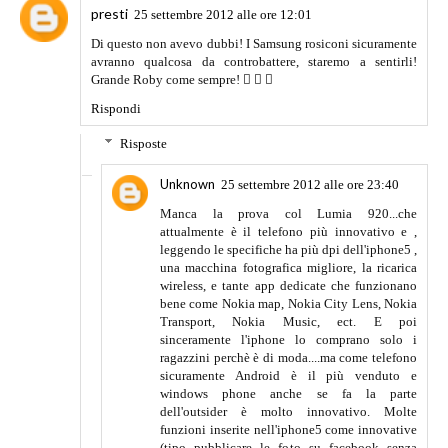
presti
25 settembre 2012 alle ore 12:01
Di questo non avevo dubbi! I Samsung rosiconi sicuramente
avranno qualcosa da controbattere, staremo a sentirli!
Grande Roby come sempre!   
Rispondi
Risposte
Unknown
25 settembre 2012 alle ore 23:40
Manca la prova col Lumia 920...che
attualmente è il telefono più innovativo e ,
leggendo le specifiche ha più dpi dell'iphone5 ,
una macchina fotografica migliore, la ricarica
wireless, e tante app dedicate che funzionano
bene come Nokia map, Nokia City Lens, Nokia
Transport, Nokia Music, ect. E poi
sinceramente l'iphone lo comprano solo i
ragazzini perchè è di moda....ma come telefono
sicuramente Android è il più venduto e
windows phone anche se fa la parte
dell'outsider è molto innovativo. Molte
funzioni inserite nell'iphone5 come innovative
(tipo pubblicare le foto su facebook senza