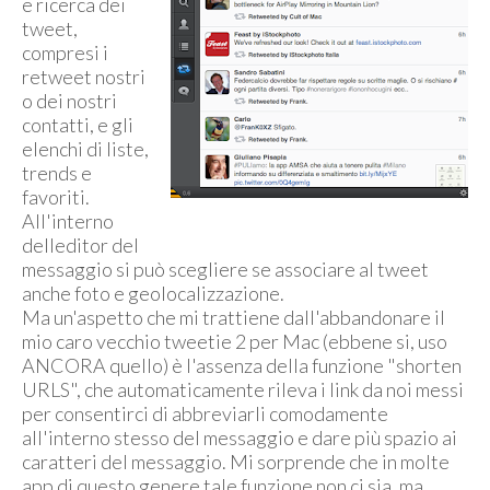
e ricerca dei
tweet,
compresi i
retweet nostri
o dei nostri
contatti, e gli
elenchi di liste,
trends e
favoriti.
All'interno
delleditor del
messaggio si può scegliere se associare al tweet
anche foto e geolocalizzazione.
Ma un'aspetto che mi trattiene dall'abbandonare il
mio caro vecchio tweetie 2 per Mac (ebbene si, uso
ANCORA quello) è l'assenza della funzione "shorten
URLS", che automaticamente rileva i link da noi messi
per consentirci di abbreviarli comodamente
all'interno stesso del messaggio e dare più spazio ai
caratteri del messaggio. Mi sorprende che in molte
app di questo genere tale funzione non ci sia, ma