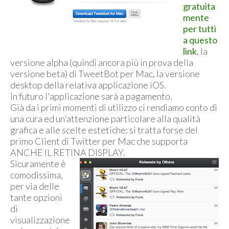
gratuita
mente
per tutti
a questo
link
, la
versione alpha (quindi ancora più in prova della
versione beta) di TweetBot per Mac, la versione
desktop della relativa applicazione iOS.
In futuro l'applicazione sarà a pagamento.
Già da i primi momenti di utilizzo ci rendiamo conto di
una cura ed un'attenzione particolare alla qualità
grafica e alle scelte estetiche: si tratta forse del
primo Client di Twitter per Mac che supporta
ANCHE IL RETINA DISPLAY.
Sicuramente è
comodissima,
per via delle
tante opzioni
di
visualizzazione