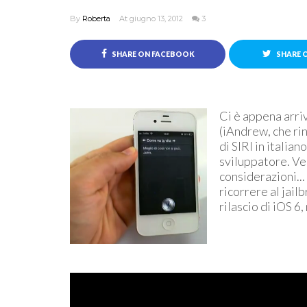
By
Roberta
At giugno 13, 2012
3
SHARE ON FACEBOOK
SHARE 
Ci è appena arriv
(iAndrew, che ri
di SIRI in italia
sviluppatore. Ve 
considerazioni...
ricorrere al jailb
rilascio di iOS 6