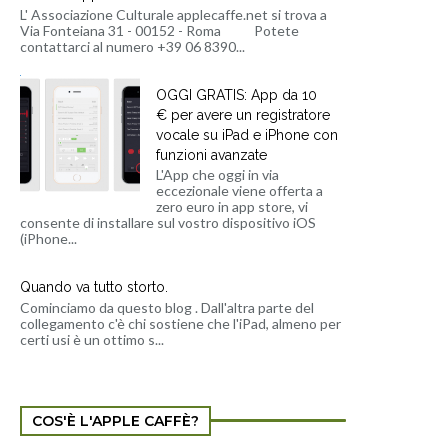
L' Associazione Culturale applecaffe.net si trova a
Via Fonteiana 31 - 00152 - Roma Potete
contattarci al numero +39 06 8390...
OGGI GRATIS: App da 10
€ per avere un registratore
vocale su iPad e iPhone con
funzioni avanzate
L'App che oggi in via
eccezionale viene offerta a
zero euro in app store, vi
consente di installare sul vostro dispositivo iOS
(iPhone...
Quando va tutto storto.
Cominciamo da questo blog . Dall'altra parte del
collegamento c'è chi sostiene che l'iPad, almeno per
certi usi è un ottimo s...
COS'È L'APPLE CAFFÈ?