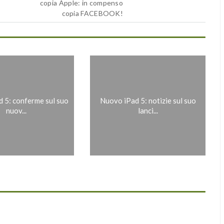
copia Apple: in compenso
copia FACEBOOK!
 5: conferme sul suo
Nuovo iPad 5: notizie sul suo
nuov...
lanci...