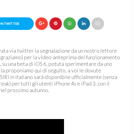
ON TWITTER
ata via twitter la segnalazione da un nostro lettore
ngraziamo) per la video-anteprima del funzionamento
no, su una beta di iOS 6, potuta sperimentare da uno
la proponiamo qui di seguito, a voi le dovute
 SIRI in italiano sarà disponibile ufficialmente (senza
reak) per tutti gli utenti iPhone 4s e iPad 3, con il
, nel prossimo autunno.