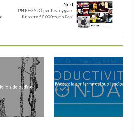
Next
UN REGALO per festeggiare
à:
il nostro 50.000esimo Fan!
iWatch: la conferma del suo lancio
dello sideloading
...