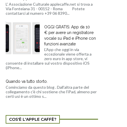
L' Associazione Culturale applecaffe.net si trova a
Via Fonteiana 31 - 00152 - Roma Potete
contattarci al numero +39 06 8390...
OGGI GRATIS: App da 10
€ per avere un registratore
vocale su iPad e iPhone con
funzioni avanzate
L'App che oggi in via
eccezionale viene offerta a
zero euro in app store, vi
consente di installare sul vostro dispositivo iOS
(iPhone...
Quando va tutto storto.
Cominciamo da questo blog . Dall'altra parte del
collegamento c'è chi sostiene che l'iPad, almeno per
certi usi è un ottimo s...
COS'È L'APPLE CAFFÈ?