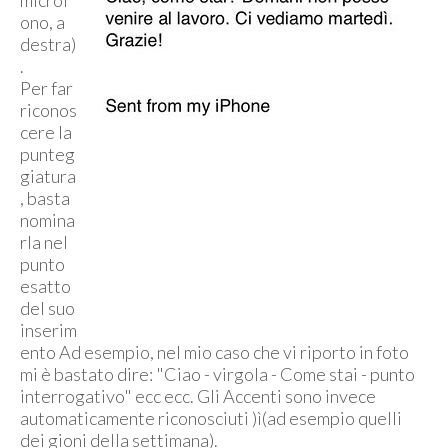
microf
ono, a
destra)
.
Per far
riconos
cere la
punteg
giatura
, basta
nomina
rla nel
punto
esatto
del suo
inserim
ento Ad esempio, nel mio caso che vi riporto in foto
mi è bastato dire: "Ciao - virgola - Come stai - punto
interrogativo" ecc ecc. Gli Accenti sono invece
automaticamente riconosciuti )ì(ad esempio quelli
dei gioni della settimana).