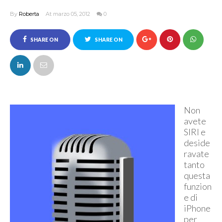
By
Roberta
At marzo 05, 2012
0
SHARE ON
SHARE ON
FACEBOOK
TWITTER
Non
avete
SIRI e
deside
ravate
tanto
questa
funzion
e di
iPhone
per