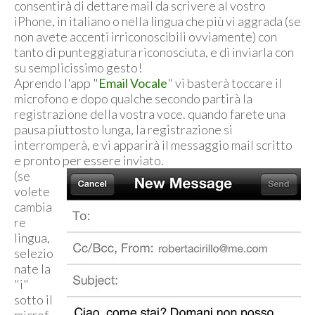
consentirà di dettare mail da scrivere al vostro
iPhone, in italiano o nella lingua che più vi aggrada (se
non avete accenti irriconoscibili ovviamente) con
tanto di punteggiatura riconosciuta, e di inviarla con
su semplicissimo gesto!
Aprendo l'app "
Email Vocale
" vi basterà toccare il
microfono e dopo qualche secondo partirà la
registrazione della vostra voce. quando farete una
pausa piuttosto lunga, la registrazione si
interromperà, e vi apparirà il messaggio mail scritto
e pronto per essere inviato.
(se
volete
cambia
re
lingua,
selezio
nate la
"i"
sotto il