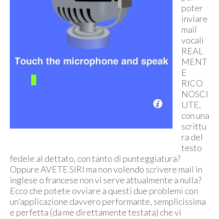
poter
inviare
mail
vocali
REAL
MENT
E
RICO
NOSCI
UTE,
con una
scrittu
ra del
testo
fedele al dettato, con tanto di punteggiatura?
Oppure AVETE SIRI ma non volendo scrivere mail in
inglese o francese non vi serve attualmente a nulla?
Ecco che potete ovviare a questi due problemi con
un'applicazione davvero performante, semplicissima
e perfetta (da me direttamente testata) che vi