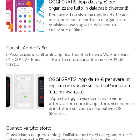
OGGI GRATIS: App da 5,49 € per
organizzare tutto in database divertenti!
Pensate ad un sistema rapido ed efficace
per tenere sotto controllo e organizzare
qualsiasi cosa vogliate, dalla vostra
collezione di film e...
Contatti Apple Caffe'
L' Associazione Culturale applecaffe.net si trova a Via Fonteiana
31 - 00152 - Roma Potete contattarci al numero +39 06
8390...
OGGI GRATIS: App da 10 € per avere un
registratore vocale su iPad e iPhone con
funzioni avanzate
L'App che oggi in via eccezionale viene
offerta a zero euro in app store, vi consente
di installare sul vostro dispositivo iOS
(iPhone...
Quando va tutto storto.
Cominciamo da questo blog . Dall'altra parte del collegamento c'è
chi sostiene che l'iPad, almeno per certi usi è un ottimo s...