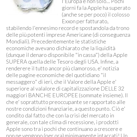
l'Europa e non solo... Pochi
giorni fa la Apple ha superato
(anche se per poco) il colosso
Exxon per fatturato,
stabilendo l'ennesimo record e spostandola da trono
delle più potenti imprese Americane (di conseguenza
Mondiali). Precedentemente le statistiche
economiche avevano dichiarato che la liquidità
(dunque il denaro disponibile "in cassa") della Apple
SUPERA quella delle Tesoro degli USA. Infine, a
renderere il tutto ancor più clamoroso, e' notizia
delle pagine economiche del quotidiano "il
messaggero" di ieri, che il Valore della Apple e'
superiore al valalore di capitalizzazione DELLE 32
maggiori BANCHE EUROPEE (sommate insieme). Il
che e' soprattutto preoccupante se rapportato alle
nostre condizioni finanziarie, a questo punto. Ciò e'
condito dal fatto che con la crisi del mercato in
generale, con tale clima di recessione, i prodotti
Apple sono tra i pochi che continuano a crescere e
non ne vengono (per ora) minimamente intaccati! Un