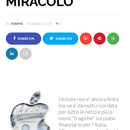
MIRACOLO
By
Roberta
At agosto 21, 2011
0
SHARE ON
SHARE ON
FACEBOOK
TWITTER
L'estate non e' ancora finita
ma sara' da molti ricordata
per tutte le notizie più o
meno "tragiche" sul piano
finanziario per l'Italia,