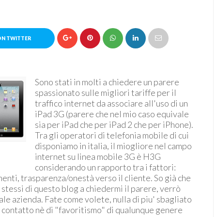
ON TWITTER
Sono stati in molti a chiedere un parere
spassionato sulle migliori tariffe per il
traffico internet da associare all'uso di un
iPad 3G (parere che nel mio caso equivale
sia per iPad che per iPad 2 che per iPhone).
Tra gli operatori di telefonia mobile di cui
disponiamo in italia, il miogliore nel campo
internet su linea mobile 3G è H3G
considerando un rapporto tra i fattori:
enti, trasparenza/onestà verso il cliente. So già che
i stessi di questo blog a chiedermi il parere, verrò
tale azienda. Fate come volete, nulla di piu' sbagliato
i contatto nè di "favoritismo" di qualunque genere