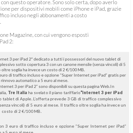
o) con questo operatore. Sono solo certa, dopo averlo
zione per dispositivi mobili come iPhone e iPad, grazie
affico incluso negli abbonamenti a costo
.
phone Magazine, con cui vengono esposti
iPad 2:
nternet 3 per iPad 2″ dedicato a tutti i possessori del nuovo tablet di
plessivo sotto copertura 3 con un canone mensile (senza vincoli) di 5
co oltre soglia ha invece un costo di 2 €/100 MB.
euro di traffico incluso e opzione “Super Internet per iPad” gratis per
n rinnovo automatico a 5 euro al mese.
a “Internet 3 per iPad 2” sono disponibili su questa pagina Web.
In
alia,
Tre Italia
ha svelato il piano tariffario
“Internet 3 per iPad
o tablet di Apple. L’offerta prevede 3 GB di traffico complessivo
za vincoli) di 5 euro al mese. Il traffico oltre soglia ha invece un
costo di 2 €/100 MB.
n 3 euro di traffico incluso e opzione “
Super Internet per iPad
”
o a 5 euro al mese.