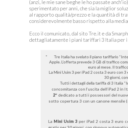
(anzi, le mie sane beghe le ho passate anch'i
sperimentato per anni, che sia la miglior solu
al rapporto qualità/prezzo e la quantità di tr
considerevolmente basso rispetto alla media
Ecco il comunicato, dal sito Tre.it e da Smar
dettagliatamente i piani tariffari 3 Italia per 
Tre Italia ha svelato il piano tariffario “I
Apple. L’offerta prevede 3 GB di traffico com
euro al mese. Il traffi
La Mini Usim 3 per iPad 2 costa 3 euro con 3 
30 giorni, co
Tutti i dettagli della tariffa di 3 Itali
concomitanza con l’uscita dell’iPad 2 in It
2″
dedicato a tutti i possessori del nuov
sotto copertura 3 con un canone mensile (sen
La
Mini Usim 3
per iPad 2 costa 3 euro co
gratis per 30 giorni, con rinnovo automatic