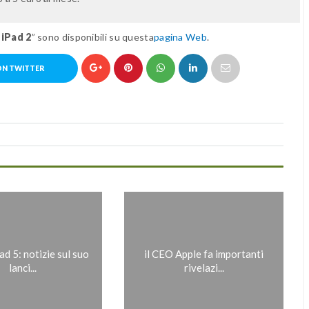
 iPad 2
” sono disponibili su questa
pagina Web
.
ON TWITTER
d 5: notizie sul suo
il CEO Apple fa importanti
lanci...
rivelazi...