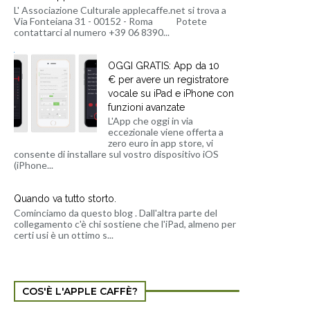
L' Associazione Culturale applecaffe.net si trova a
Via Fonteiana 31 - 00152 - Roma Potete
contattarci al numero +39 06 8390...
OGGI GRATIS: App da 10
€ per avere un registratore
vocale su iPad e iPhone con
funzioni avanzate
L'App che oggi in via
eccezionale viene offerta a
zero euro in app store, vi
consente di installare sul vostro dispositivo iOS
(iPhone...
Quando va tutto storto.
Cominciamo da questo blog . Dall'altra parte del
collegamento c'è chi sostiene che l'iPad, almeno per
certi usi è un ottimo s...
COS'È L'APPLE CAFFÈ?