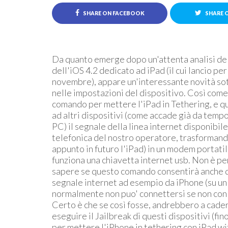
SHARE ON FACEBOOK
SHARE 
Da quanto emerge dopo un'attenta analisi del
dell'iOS 4.2 dedicato ad iPad (il cui lancio per
novembre), appare un'interessante novità so
nelle impostazioni del dispositivo. Così come
comando per mettere l'iPad in Tethering, e qu
ad altri dispositivi (come accade già da temp
PC) il segnale della linea internet disponibile
telefonica del nostro operatore, trasformando
appunto in futuro l'iPad) in un modem portatil
funziona una chiavetta internet usb. Non è pe
sapere se questo comando consentirà anche 
segnale internet ad esempio da iPhone (su un
normalmente non puo' connettersi se non con l
Certo è che se così fosse, andrebbero a cader
eseguire il Jailbreak di questi dispositivi (fi
per mettere l'iPhone in tethering con iPad wi