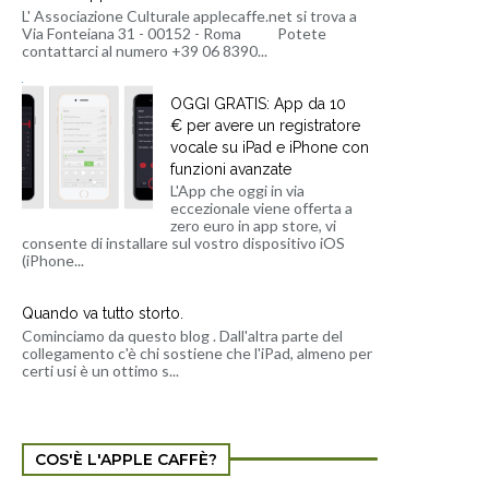
L' Associazione Culturale applecaffe.net si trova a
Via Fonteiana 31 - 00152 - Roma Potete
contattarci al numero +39 06 8390...
OGGI GRATIS: App da 10
€ per avere un registratore
vocale su iPad e iPhone con
funzioni avanzate
L'App che oggi in via
eccezionale viene offerta a
zero euro in app store, vi
consente di installare sul vostro dispositivo iOS
(iPhone...
Quando va tutto storto.
Cominciamo da questo blog . Dall'altra parte del
collegamento c'è chi sostiene che l'iPad, almeno per
certi usi è un ottimo s...
COS'È L'APPLE CAFFÈ?