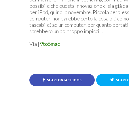
possibile che questa innovazione ci sia già dal
per iPad, quindi a novembre. Piccola perplessi
computer, non sarebbe certo la cosa più como
tascabile) ad un computer, per quanto portatil
sarebbero un po' troppo impicci...
Via |
9to5mac
SHARE ON FACEBOOK
SHARE 