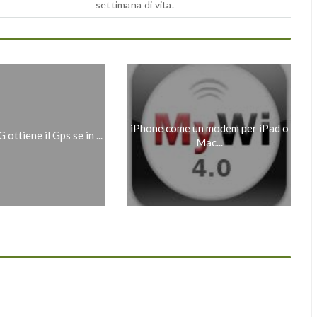
settimana di vita.
iPhone come un modem per iPad o
 ottiene il Gps se in ...
Mac...