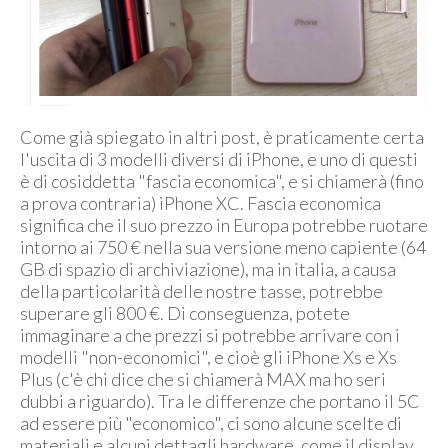
Come già spiegato in altri post, è praticamente certa
l'uscita di 3 modelli diversi di iPhone, e uno di questi
è di cosiddetta "fascia economica", e si chiamerà (fino
a prova contraria) iPhone XC. Fascia economica
significa che il suo prezzo in Europa potrebbe ruotare
intorno ai 750 € nella sua versione meno capiente (64
GB di spazio di archiviazione), ma in italia, a causa
della particolarità delle nostre tasse, potrebbe
superare gli 800 €. Di conseguenza, potete
immaginare a che prezzi si potrebbe arrivare con i
modelli "non-economici", e cioè gli iPhone Xs e Xs
Plus (c'è chi dice che si chiamerà MAX ma ho seri
dubbi a riguardo). Tra le differenze che portano il 5C
ad essere più "economico", ci sono alcune scelte di
materiali e alcuni dettagli hardware, come il display