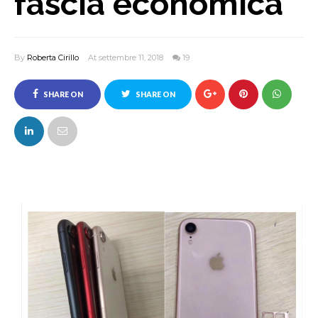
fascia economica
By
Roberta Cirillo
At settembre 11, 2018
19
SHARE ON
SHARE ON
FACEBOOK
TWITTER