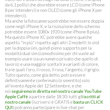
da 6,1 pollici che dovrebbe essere LCD (come iPhone
8 per intenderci) e non OLED (come gli iPhone X per
intenderci).
Ma anche la fotocamera potrebbe non essere doppia
come negli iPhone X, e la risoluzione dello schermo
potrebbe essere 1080x 1920 (come iPhone 8 plus).
Ma questo iPhone XC potrebbe avere qualche
aspetto "in più" rispetto agli altri 2 modelli: lo slot
per la doppia sim, quindi pieno supporto per la
modalità dual sim (comodissimo per chi vuole ad
esempio usare sia un numero privato che quello di
lavoro); e una maggior scelta tra varianti di colore,
tra le quali l'oro, il rosso, il rosa, l'argento, il grigio.
Tutto questo, come già detto, potrà essere
definitivamente confermato (o smentito) solo
all'evento Apple del 12 Settembre, e che
noi
seguiremo in diretta nel nostro canale YouTube
Apple Caffè
a partire dalle 18:30: tutti gl
i iscritti al
nostro canale
(iscriversi è GRATIS e
basta un CLICK
QUI
) potranno partecipare in live-chat per