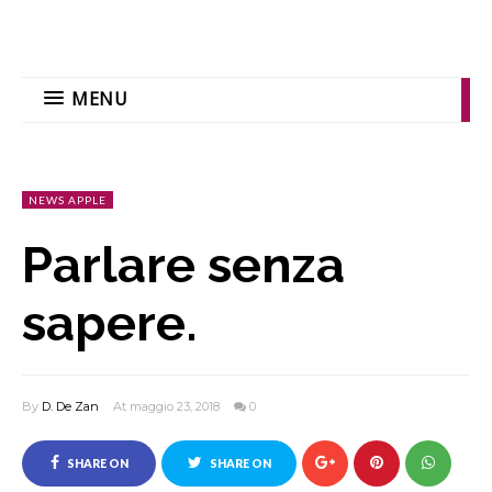
MENU
NEWS APPLE
Parlare senza
sapere.
By
D. De Zan
At maggio 23, 2018
0
SHARE ON
SHARE ON