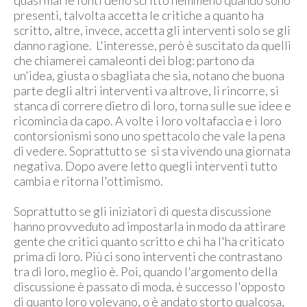
quasi mai le fonti dello scritto nemmeno quando sono
presenti, talvolta accetta le critiche a quanto ha
scritto, altre, invece, accetta gli interventi solo se gli
danno ragione. L'interesse, però è suscitato da quelli
che chiamerei camaleonti dei blog: partono da
un'idea, giusta o sbagliata che sia, notano che buona
parte degli altri interventi va altrove, li rincorre, si
stanca di correre dietro di loro, torna sulle sue idee e
ricomincia da capo. A volte i loro voltafaccia e i loro
contorsionismi sono uno spettacolo che vale la pena
di vedere. Soprattutto se si sta vivendo una giornata
negativa. Dopo avere letto quegli interventi tutto
cambia e ritorna l'ottimismo.
Soprattutto se gli iniziatori di questa discussione
hanno provveduto ad impostarla in modo da attirare
gente che critici quanto scritto e chi ha l'ha criticato
prima di loro. Più ci sono interventi che contrastano
tra di loro, meglio è. Poi, quando l'argomento della
discussione è passato di moda, è successo l'opposto
di quanto loro volevano, o è andato storto qualcosa,