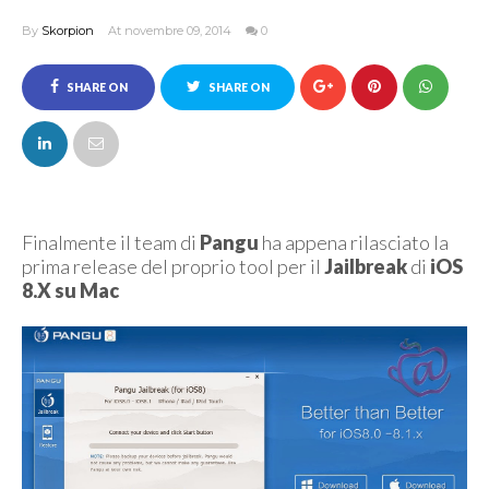
By
Skorpion
At novembre 09, 2014
0
SHARE ON
SHARE ON
FACEBOOK
TWITTER
Finalmente il team di
Pangu
ha appena rilasciato la
prima release del proprio tool per il
Jailbreak
di
iOS
8.X su Mac