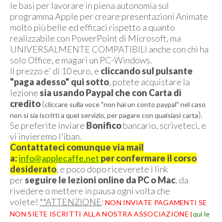
le basi per lavorare in piena autonomia sul
programma Apple per creare presentazioni Animate
molto più belle ed efficaci rispetto a quanto
realizzabile con PowerPoint di Microsoft, ma
UNIVERSALMENTE COMPATIBILI anche con chi ha
solo Office, e magari un PC-Windows.
Il prezzo e' di 10 euro, e
cliccando sul pulsante
"paga adesso" qui sotto
, potete acquistare la
lezione
sia usando Paypal che con Carta di
credito
(
cliccare sulla voce "non hai un conto paypal" nel caso
).
non si sia iscritti a quel servizio, per pagare con qualsiasi carta
Se preferite inviare
Bonifico
bancario, scriveteci, e
vi invieremo l'iban.
Contattateci comunque via mail
a:
info@applecaffe.net
per confermare il corso
desiderato
, e poco dopo riceverete i link
per
seguire le lezioni online da PC o Mac
, da
rivedere o mettere in pausa ogni volta che
volete!
**ATTENZIONE
:
NON INVIATE PAGAMENTI SE
NON SIETE ISCRITTI ALLA NOSTRA ASSOCIAZIONE (
qui le