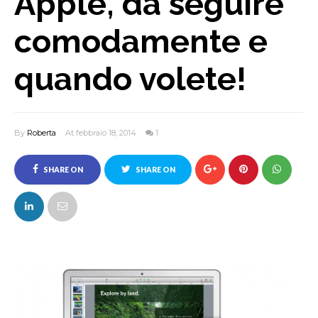
Apple, da seguire
comodamente e
quando volete!
By
Roberta
At febbraio 18, 2014
1
SHARE ON
SHARE ON
FACEBOOK
TWITTER