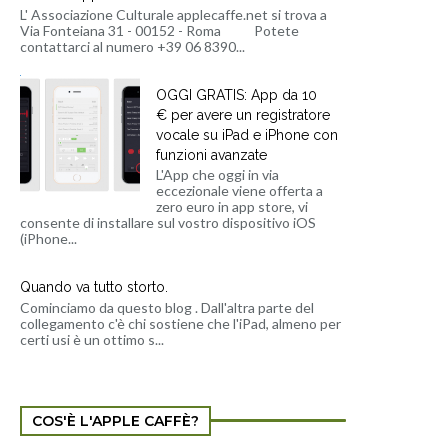
L' Associazione Culturale applecaffe.net si trova a
Via Fonteiana 31 - 00152 - Roma Potete
contattarci al numero +39 06 8390...
OGGI GRATIS: App da 10
€ per avere un registratore
vocale su iPad e iPhone con
funzioni avanzate
L'App che oggi in via
eccezionale viene offerta a
zero euro in app store, vi
consente di installare sul vostro dispositivo iOS
(iPhone...
Quando va tutto storto.
Cominciamo da questo blog . Dall'altra parte del
collegamento c'è chi sostiene che l'iPad, almeno per
certi usi è un ottimo s...
COS'È L'APPLE CAFFÈ?