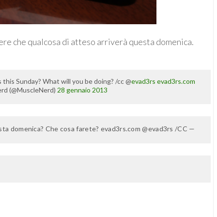
ndere che qualcosa di atteso arriverà questa domenica.
 this Sunday? What will you be doing? /cc @
evad3rs
evad3rs.com
rd (@MuscleNerd)
28 gennaio 2013
questa domenica? Che cosa farete? evad3rs.com @evad3rs /CC —