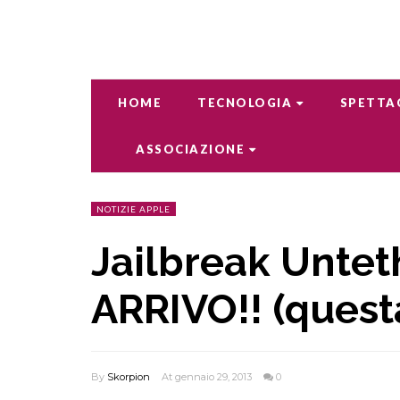
HOME
TECNOLOGIA
SPETTA
ASSOCIAZIONE
NOTIZIE APPLE
Jailbreak Unteth
ARRIVO!! (ques
By
Skorpion
At gennaio 29, 2013
0