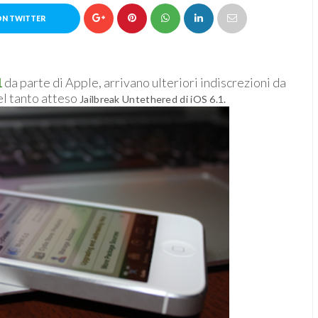
ON TWITTER
1
da parte di Apple, arrivano ulteriori indiscrezioni da
del tanto atteso
Jailbreak Untethered di iOS 6.1.