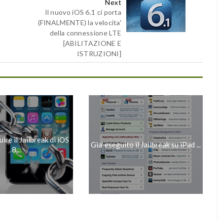
Next
o
Il nuovo iOS 6.1 ci porta
(FINALMENTE) la velocita'
della connessione LTE
[ABILITAZIONE E
ISTRUZIONI]
re il Jailbreak di iOS
Gia' eseguito il Jailbreak su iPad ...
8...