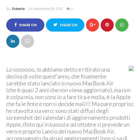
By
Roberta
At settembre 18, 2010
0
SHARE ON
SHARE ON
FACEBOOK
TWITTER
Lo soooooo, lo abbiamo detto e ritirato una
decina di volte quest'anno, che finalmente
sarebbe stato lanciato in nuovo MacBook Air
(che è quasi 2 anni che non viene aggiornato), ma non
è colpa mia, non sono io a fare tira e molla, è la Apple
che fa le finte e non si decide maiii!! Ma pare proprioc
he stavolta sia vero: sono stati diffusi degli
screenshot dei calendari di aggiornamento prodotti
Apple, (foto qui in basso) e ad ottobre si prevede un
vero e proprio Lancio del nuovo MacBook Air,
accompagnato da alcuni aggiornamenti (non si sa di